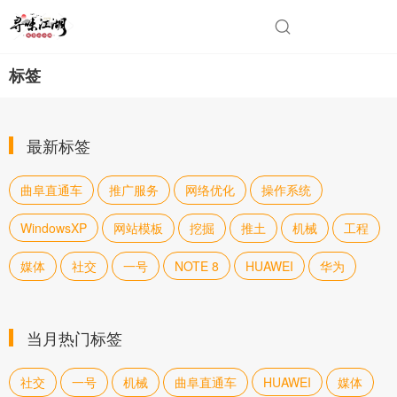
标签
最新标签
曲阜直通车
推广服务
网络优化
操作系统
WindowsXP
网站模板
挖掘
推土
机械
工程
媒体
社交
一号
NOTE 8
HUAWEI
华为
当月热门标签
社交
一号
机械
曲阜直通车
HUAWEI
媒体